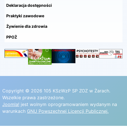
Deklaracja dostępności
Praktyki zawodowe
Żywienie dla zdrowia
5
PPOŻ
Copyright © 2026 105 KSzWzP SP ZOZ w Żarach.
Wszelkie prawa zastrzeżone.
Joomla!
jest wolnym oprogramowaniem wydanym na
warunkach
GNU Powszechnej Licencji Publicznej.