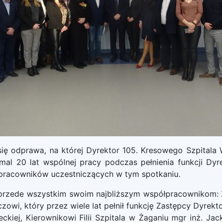
ię odprawa, na której Dyrektor 105. Kresowego Szpitala
 20 lat wspólnej pracy podczas pełnienia funkcji Dyre
 pracowników uczestniczących w tym spotkaniu.
przede wszystkim swoim najbliższym współpracownikom: Z
owi, który przez wiele lat pełnił funkcję Zastępcy Dyrekt
ckiej, Kierownikowi Filii Szpitala w Żaganiu mgr inż. Ja