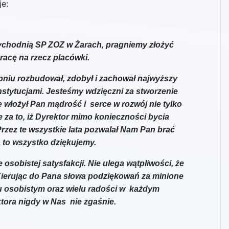
je:
ychodnią SP ZOZ w Żarach, pragniemy złożyć
racę na rzecz placówki.
opniu rozbudował, zdobył i zachował najwyższy
tytucjami. Jesteśmy wdzięczni za stworzenie
e włożył Pan mądrość i serce w rozwój nie tylko
 za to, iż Dyrektor mimo konieczności bycia
rzez te wszystkie lata pozwalał Nam Pan brać
a to wszystko dziękujemy.
sobistej satysfakcji. Nie ulega wątpliwości, że
Kierując do Pana słowa podziękowań za minione
u osobistym oraz wielu radości w każdym
tora nigdy w Nas nie zgaśnie.