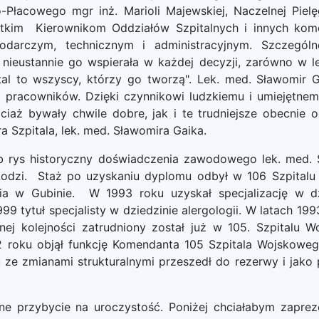
-Płacowego mgr inż. Marioli Majewskiej, Naczelnej Pielę
stkim Kierownikom Oddziałów Szpitalnych i innych komó
arczym, technicznym i administracyjnym. Szczególn
 nieustannie go wspierała w każdej decyzji, zarówno w le
ital to wszyscy, którzy go tworzą". Lek. med. Sławomir G
o pracowników. Dzięki czynnikowi ludzkiemu i umiejętnem
ociaż bywały chwile dobre, jak i te trudniejsze obecnie 
 Szpitala, lek. med. Sławomira Gaika.
ys historyczny doświadczenia zawodowego lek. med. S
odzi. Staż po uzyskaniu dyplomu odbył w 106 Szpitalu
nia w Gubinie. W 1993 roku uzyskał specjalizację w 
99 tytuł specjalisty w dziedzinie alergologii. W latach 1
ej kolejności zatrudniony został już w 105. Szpitalu 
 roku objął funkcję Komendanta 105 Szpitala Wojskoweg
ze zmianami strukturalnymi przeszedł do rezerwy i jako p
 przybycie na uroczystość. Poniżej chciałabym zapre