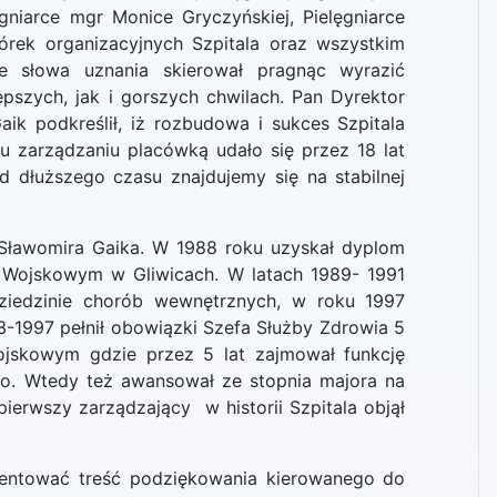
gniarce mgr Monice Gryczyńskiej, Pielęgniarce
rek organizacyjnych Szpitala oraz wszystkim
e słowa uznania skierował pragnąc wyrazić
pszych, jak i gorszych chwilach. Pan Dyrektor
aik podkreślił, iż rozbudowa i sukces Szpitala
u zarządzaniu placówką udało się przez 18 lat
od dłuższego czasu znajdujemy się na stabilnej
ławomira Gaika. W 1988 roku uzyskał dyplom
 Wojskowym w Gliwicach. W latach 1989- 1991
dziedzinie chorób wewnętrznych, w roku 1997
993-1997 pełnił obowiązki Szefa Służby Zdrowia 5
Wojskowym gdzie przez 5 lat zajmował funkcję
o. Wtedy też awansował ze stopnia majora na
ierwszy zarządzający w historii Szpitala objął
zentować treść podziękowania kierowanego do