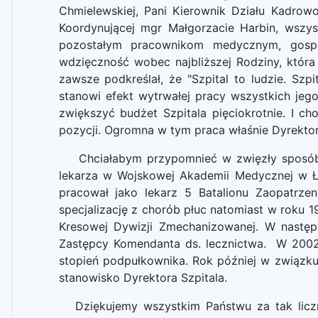
Chmielewskiej, Pani Kierownik Działu Kadrowo
Koordynującej mgr Małgorzacie Harbin, wszy
pozostałym pracownikom medycznym, gospod
wdzięczność wobec najbliższej Rodziny, która
zawsze podkreślał, że "Szpital to ludzie. Szp
stanowi efekt wytrwałej pracy wszystkich jeg
zwiększyć budżet Szpitala pięciokrotnie. I ch
pozycji. Ogromna w tym praca właśnie Dyrektora
Chciałabym przypomnieć w zwięzły sposób r
lekarza w Wojskowej Akademii Medycznej w Ł
pracował jako lekarz 5 Batalionu Zaopatrze
specjalizację z chorób płuc natomiast w roku 19
Kresowej Dywizji Zmechanizowanej. W następn
Zastępcy Komendanta ds. lecznictwa. W 2002
stopień podpułkownika. Rok później w związku 
stanowisko Dyrektora Szpitala.
Dziękujemy wszystkim Państwu za tak liczne