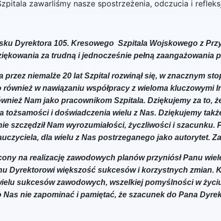
pitala zawarliśmy nasze spostrzeżenia, odczucia i refleks
sku Dyrektora 105. Kresowego Szpitala Wojskowego z Prz
iękowania za trudną i jednocześnie pełną zaangażowania p
 przez niemalże 20 lat Szpital rozwinął się, w znacznym st
również w nawiązaniu współpracy z wieloma kluczowymi Ins
ównież Nam jako pracownikom Szpitala. Dziękujemy za to, ż
ia tożsamości i doświadczenia wielu z Nas. Dziękujemy także
 szczędził Nam wyrozumiałości, życzliwości i szacunku. P
uczyciela, dla wielu z Nas postrzeganego jako autorytet. Z
ony na realizację zawodowych planów przyniósł Panu wiele o
u Dyrektorowi większość sukcesów i korzystnych zmian. 
 wielu sukcesów zawodowych, wszelkiej pomyślności w życi
Nas nie zapominać i pamiętać, że szacunek do Pana Dyrek